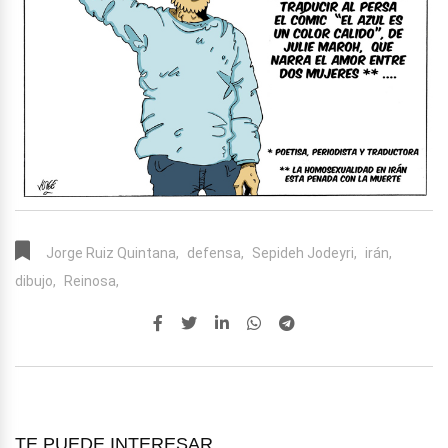
Jorge Ruiz Quintana,
defensa,
Sepideh Jodeyri,
irán,
dibujo,
Reinosa,
TE PUEDE INTERESAR