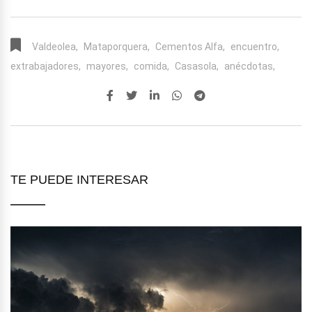
Valdeolea,
Mataporquera,
Cementos Alfa,
encuentro,
extrabajadores,
mayores,
comida,
Casasola,
anécdotas,
TE PUEDE INTERESAR