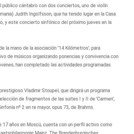
el público cántabro con dos conciertos, uno de violín
mania) Judith Ingolfsson, que ha tenido lugar en la Casa
 y este concierto sinfónico del próximo jueves en la
de la mano de la asociación '14 Kilómetros', para
ctivo de músicos organizando ponencias y convivencia con
 jóvenes, han completado las actividades programadas
 prestigioso Vladimir Stoupel, que dirigirá un programa
selección de fragmentos de las suites I y II de 'Carmen',
Sinfonía nº 2 en re mayor, opus 73, de Brahms.
e 17 años en Moscú, cuenta con un perfil activo como
a Staatsphilarmonie Mainz, The Brandenburgisches