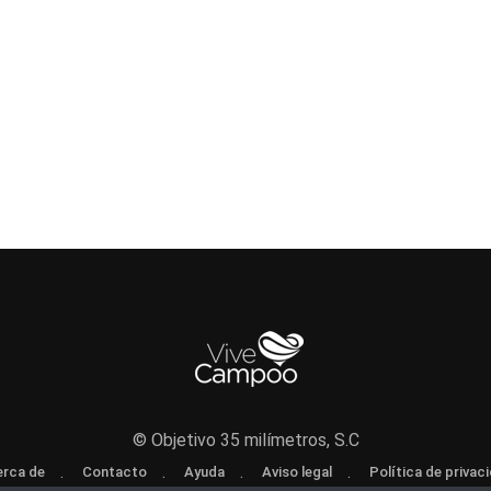
© Objetivo 35 milímetros, S.C
rca de
Contacto
Ayuda
Aviso legal
Política de privac