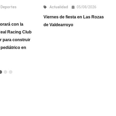
Deportes
Actualidad
05/08/2026
Viernes de fiesta en Las Rozas
S
orará con la
de Valdearroyo
L
eal Racing Club
sá
 para construir
C
pediátrico en