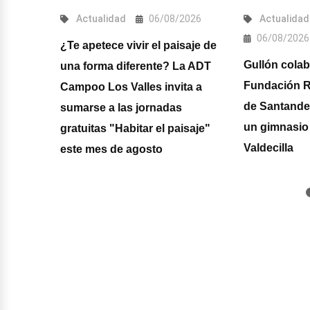
2026
Actualidad
06/08/2026
Actualidad
06/08/2026
ia
¿Te apetece vivir el paisaje de
Gullón colab
s
una forma diferente? La ADT
Fundación R
yado en
Campoo Los Valles invita a
de Santander
s de
sumarse a las jornadas
un gimnasio 
 Madrid
gratuitas "Habitar el paisaje"
Valdecilla
este mes de agosto