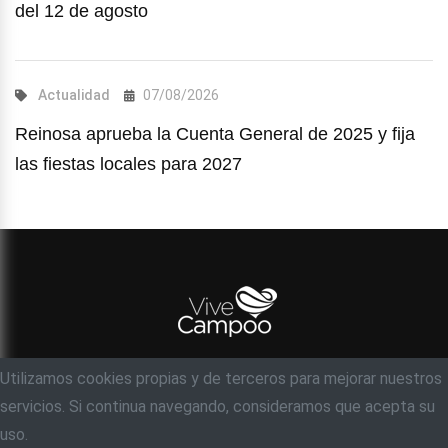
del 12 de agosto
Actualidad
07/08/2026
Reinosa aprueba la Cuenta General de 2025 y fija
las fiestas locales para 2027
Utilizamos cookies propias y de terceros para mejorar nuestros
© Objetivo 35 milímetros, S.C
servicios. Si continua navegando, consideramos que acepta su
Acerca de
Contacto
Ayuda
Aviso legal
uso.
Política de privacidad