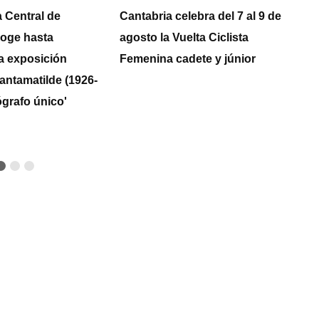
a Central de
Cantabria celebra del 7 al 9 de
El
coge hasta
agosto la Vuelta Ciclista
e
a exposición
Femenina cadete y júnior
c
antamatilde (1926-
l
ógrafo único'
a