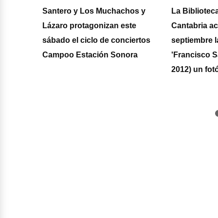
Santero y Los Muchachos y
La Bibliotec
os
Lázaro protagonizan este
Cantabria a
sábado el ciclo de conciertos
septiembre l
Campoo Estación Sonora
'Francisco S
 y los
2012) un fot
rabeos