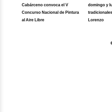
Cabárceno convoca el V
domingo y l
ción de
Concurso Nacional de Pintura
tradicionale
os 75
al Aire Libre
Lorenzo