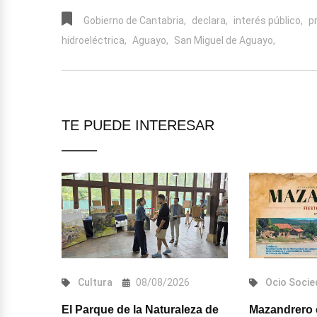
Gobierno de Cantabria,
declara,
interés público,
p
hidroeléctrica,
Aguayo,
San Miguel de Aguayo,
TE PUEDE INTERESAR
6
Cultura
08/08/2026
Ocio
Socie
s acoge
El Parque de la Naturaleza de
Mazandrero 