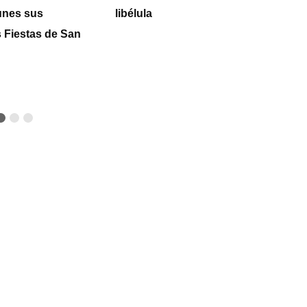
unes sus
libélula
éx
s Fiestas de San
Te
de