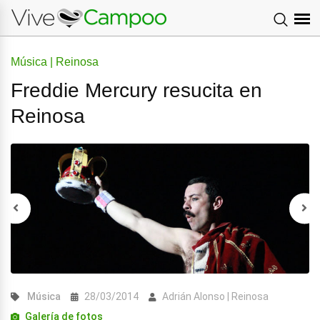
Música | Reinosa
Freddie Mercury resucita en
Reinosa
Música
28/03/2014
Adrián Alonso | Reinosa
Galería de fotos