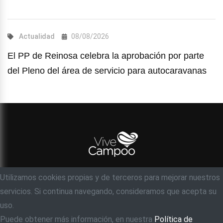
Actualidad
08/08/2026
El PP de Reinosa celebra la aprobación por parte
del Pleno del área de servicio para autocaravanas
Utilizamos cookies propias y de terceros para mejorar nuestros
© Objetivo 35 milímetros, S.C
servicios. Si continua navegando, consideramos que acepta su
Acerca de
Contacto
Ayuda
Aviso legal
uso.
Política de privacidad
Puede obtener más información, en nuestra
Política de