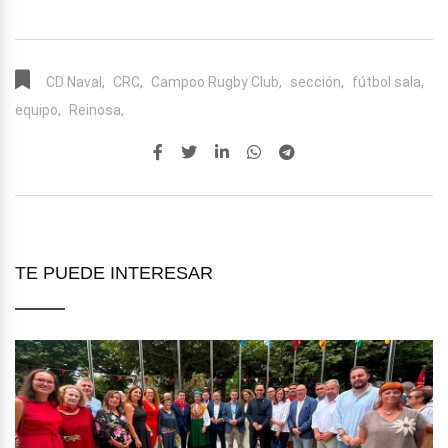
CD Naval,
CRC,
Campoo Rugby Club,
sección,
fútbol sala,
equipo,
Reinosa,
TE PUEDE INTERESAR