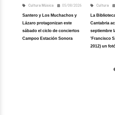
Cultura
Música
05/08/2026
Cultura
Santero y Los Muchachos y
La Bibliotec
os
Lázaro protagonizan este
Cantabria a
sábado el ciclo de conciertos
septiembre l
Campoo Estación Sonora
'Francisco S
 y los
2012) un fot
rabeos