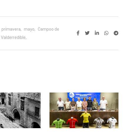
primavera,
mayo,
Campoo de
Valderredible,