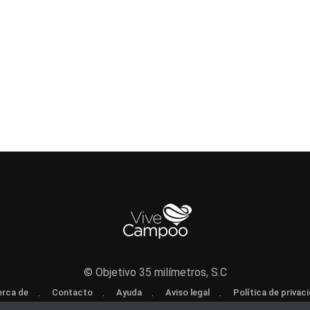
© Objetivo 35 milímetros, S.C
rca de
Contacto
Ayuda
Aviso legal
Política de privac