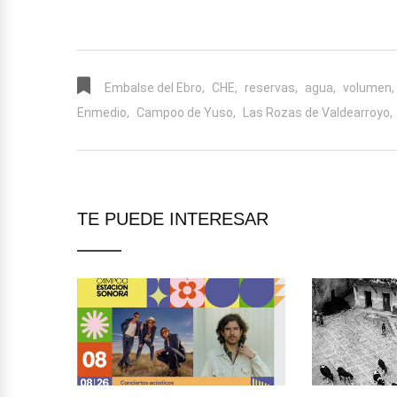
Embalse del Ebro,
CHE,
reservas,
agua,
volumen,
Enmedio,
Campoo de Yuso,
Las Rozas de Valdearroyo,
TE PUEDE INTERESAR