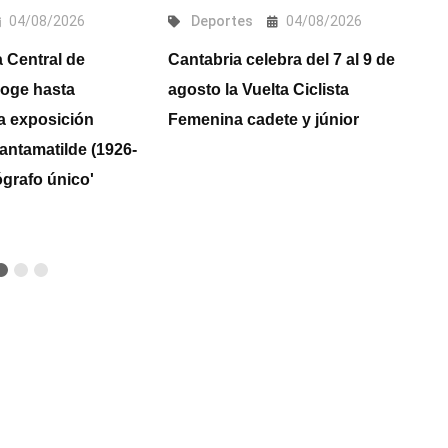
04/08/2026
Deportes
04/08/2026
a Central de
Cantabria celebra del 7 al 9 de
El
coge hasta
agosto la Vuelta Ciclista
e
a exposición
Femenina cadete y júnior
c
antamatilde (1926-
l
ógrafo único'
a