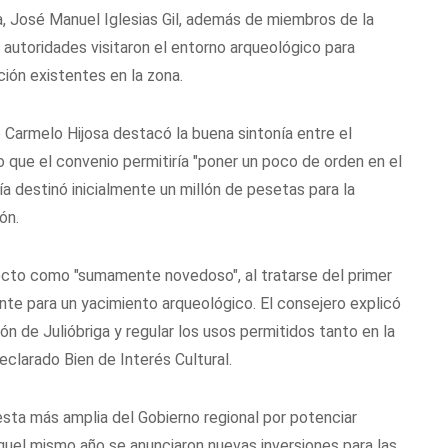
a, José Manuel Iglesias Gil, además de miembros de la
as autoridades visitaron el entorno arqueológico para
ión existentes en la zona.
 Carmelo Hijosa destacó la buena sintonía entre el
 que el convenio permitiría "poner un poco de orden en el
ía destinó inicialmente un millón de pesetas para la
ón.
yecto como "sumamente novedoso", al tratarse del primer
te para un yacimiento arqueológico. El consejero explicó
ión de Julióbriga y regular los usos permitidos tanto en la
clarado Bien de Interés Cultural.
ta más amplia del Gobierno regional por potenciar
Aquel mismo año se anunciaron nuevas inversiones para las