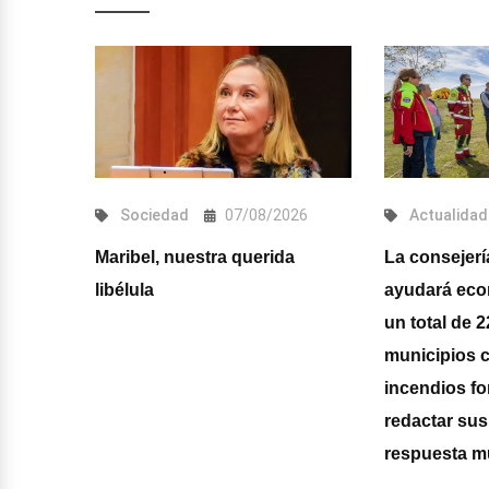
026
Sociedad
07/08/2026
Actualidad
Maribel, nuestra querida
La consejerí
 la
libélula
ayudará ec
o Trail
un total de 
municipios c
incendios fo
redactar sus
respuesta m