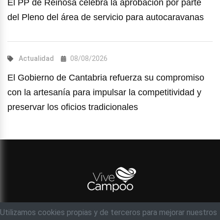
El PP de Reinosa celebra la aprobación por parte
del Pleno del área de servicio para autocaravanas
Actualidad
08/08/2026
El Gobierno de Cantabria refuerza su compromiso
con la artesanía para impulsar la competitividad y
preservar los oficios tradicionales
Utilizamos cookies propias y de terceros para mejorar nuestros
© Objetivo 35 milímetros, S.C