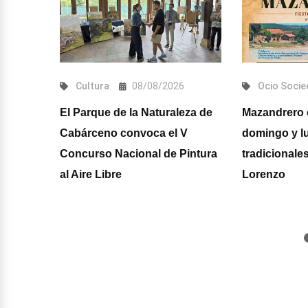
6
Cultura
08/08/2026
Ocio
Socie
s acoge
El Parque de la Naturaleza de
Mazandrero 
Cabárceno convoca el V
domingo y l
ción de
Concurso Nacional de Pintura
tradicionale
os 75
al Aire Libre
Lorenzo