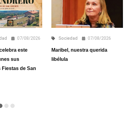
dad
07/08/2026
Sociedad
07/08/2026
celebra este
Maribel, nuestra querida
A
unes sus
libélula
éx
s Fiestas de San
Te
de