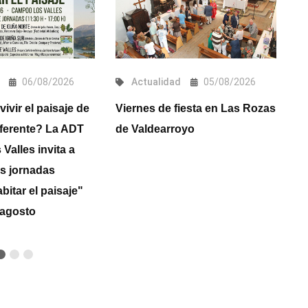
06/08/2026
Actualidad
05/08/2026
ivir el paisaje de
Viernes de fiesta en Las Rozas
C
iferente? La ADT
de Valdearroyo
c
alles invita a
s jornadas
bitar el paisaje"
 agosto