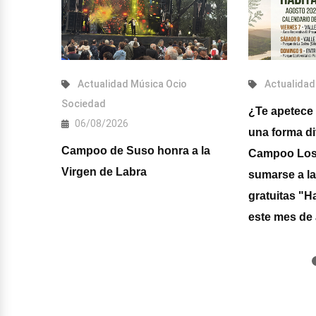
2026
Actualidad
Música
Ocio
Actualidad
Sociedad
¿Te apetece v
06/08/2026
vo
una forma d
Campoo de Suso honra a la
1.100
Campoo Los V
Virgen de Labra
r la
sumarse a la
ad
gratuitas "Ha
este mes de