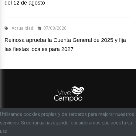
del 12 de agosto
Actualidad
07/08/2026
Reinosa aprueba la Cuenta General de 2025 y fija
las fiestas locales para 2027
Utilizamos cookies propias y de terceros para mejorar nuestros
© Objetivo 35 milímetros, S.C
servicios. Si continua navegando, consideramos que acepta su
Acerca de
Contacto
Ayuda
Aviso legal
uso.
Política de privacidad