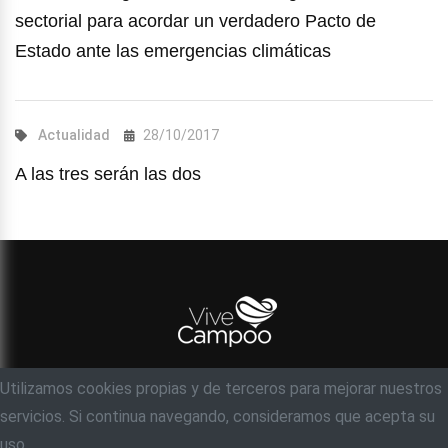
sectorial para acordar un verdadero Pacto de
Estado ante las emergencias climáticas
Actualidad
28/10/2017
A las tres serán las dos
Utilizamos cookies propias y de terceros para mejorar nuestros
© Objetivo 35 milímetros, S.C
servicios. Si continua navegando, consideramos que acepta su
Acerca de
Contacto
Ayuda
Aviso legal
uso.