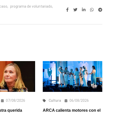
caso,
programa de voluntariado,
07/08/2026
Cultura
06/08/2026
stra querida
ARCA calienta motores con el
D