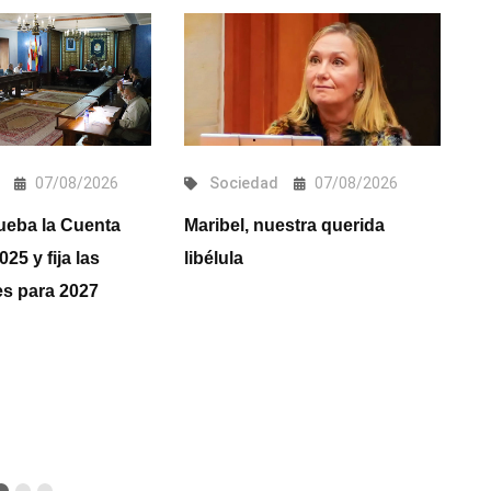
07/08/2026
Sociedad
07/08/2026
ueba la Cuenta
Maribel, nuestra querida
E
25 y fija las
libélula
R
les para 2027
2