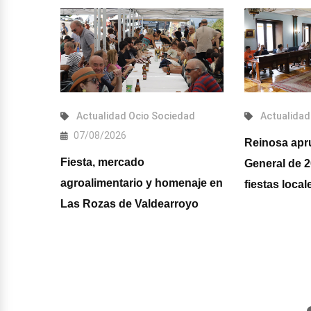
2026
Actualidad
Ocio
Sociedad
Actualidad
07/08/2026
saje de
Reinosa apr
Fiesta, mercado
La ADT
General de 20
agroalimentario y homenaje en
ta a
fiestas loca
Las Rozas de Valdearroyo
isaje"