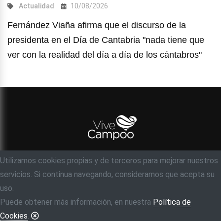
Actualidad
10/08/2026
Fernández Viaña afirma que el discurso de la
presidenta en el Día de Cantabria "nada tiene que
ver con la realidad del día a día de los cántabros"
Utilizamos cookies propias y de terceros para mejorar nuestros
© Objetivo 35 milímetros, S.C
servicios. Si continua navegando, consideramos que acepta su
Acerca de
Contacto
Ayuda
Aviso legal
uso.
Política de privacidad
Puede obtener más información, en nuestra
Política de
Cookies
.