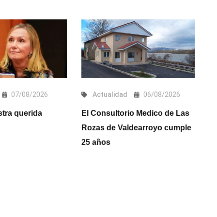
07/08/2026
Actualidad
06/08/2026
stra querida
El Consultorio Medico de Las
L
Rozas de Valdearroyo cumple
a
25 años
un
m
in
r
r