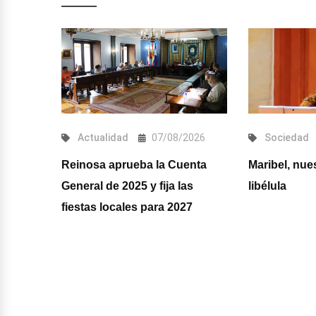
dad
Actualidad
07/08/2026
Sociedad
Reinosa aprueba la Cuenta
Maribel, nue
onal del
General de 2025 y fija las
libélula
nirá a
fiestas locales para 2027
nales