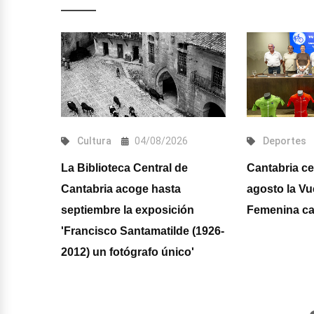
/08/2026
Cultura
04/08/2026
Deportes
vanta el
La Biblioteca Central de
Cantabria cel
Cantabria acoge hasta
agosto la Vue
septiembre la exposición
Femenina cad
'Francisco Santamatilde (1926-
2012) un fotógrafo único'