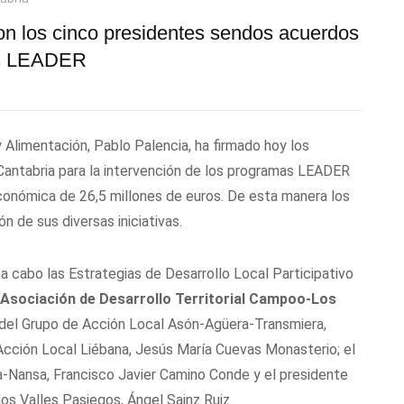
con los cinco presidentes sendos acuerdos
mas LEADER
y Alimentación, Pablo Palencia, ha firmado hoy los
Cantabria para la intervención de los programas LEADER
onómica de 26,5 millones de euros. De esta manera los
n de sus diversas iniciativas.
 a cabo las Estrategias de Desarrollo Local Participativo
a Asociación de Desarrollo Territorial Campoo-Los
e del Grupo de Acción Local Asón-Agüera-Transmiera,
 Acción Local Liébana, Jesús María Cuevas Monasterio; el
ja-Nansa, Francisco Javier Camino Conde y el presidente
los Valles Pasiegos, Ángel Sainz Ruiz.