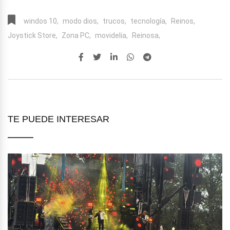
windos 10,
modo dios,
trucos,
tecnología,
Reinos,
Joystick Store,
Zona PC,
movidelia,
Reinosa,
TE PUEDE INTERESAR