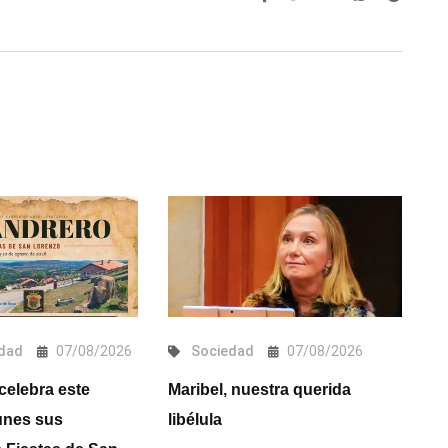
dad
07/08/2026
Sociedad
07/08/2026
celebra este
Maribel, nuestra querida
A
unes sus
libélula
éx