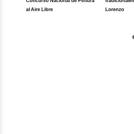
ción de
Concurso Nacional de Pintura
tradicionale
os 75
al Aire Libre
Lorenzo