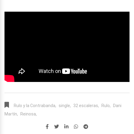
Rulo y la Contrabanda,
single,
32 escaleras,
Rulo,
Dani
Martín,
Reinosa,