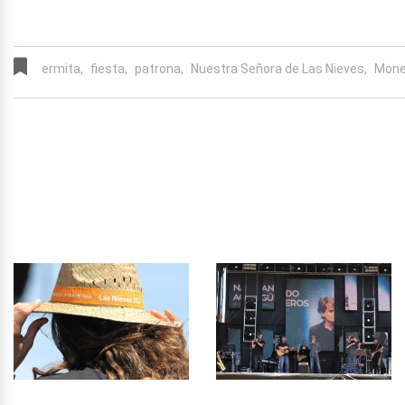
ermita,
fiesta,
patrona,
Nuestra Señora de Las Nieves,
Mone