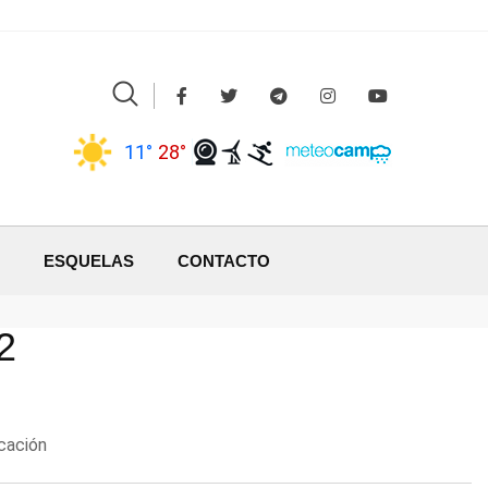
11°
28°
ESQUELAS
CONTACTO
2
icación