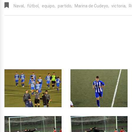
Naval,
fútbol,
equipo,
partido,
Marina de Cudeyo,
victoria,
R