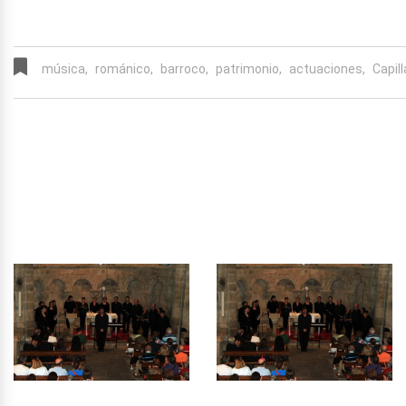
música,
románico,
barroco,
patrimonio,
actuaciones,
Capil