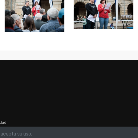
idad
 acepta su uso.