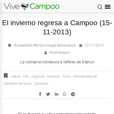
El invierno regresa a Campoo (15-
11-2013)
Actualidad
Meteorología
Naturaleza
15/11/2013
ViveCampoo
La comarca comienza a teñirse de blanco
nieve,
frío,
regresa,
invierno,
Soto,
Hermandad de
Campoo de Suso,
Campoo,