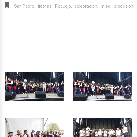
San Pedro,
fiestas,
Requejo,
celebración,
misa,
procesión,