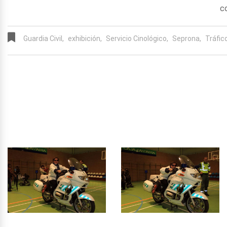
c
Guardia Civil,
exhibición,
Servicio Cinológico,
Seprona,
Tráfico