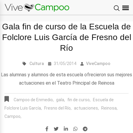
Gala fin de curso de la Escuela de
Folclore Luis García de Fresno del
Río
Cultura
31/05/2014
ViveCampoo
Las alumnas y alumnos de esta escuela ofrecieron sus mejores
actuaciones en el Teatro Principal de Reinosa
Campoo de Enmedio,
gala,
fin de curso,
Escuela de
Folclore Luis García,
Fresno del Río,
actuaciones,
Reinosa,
Campoo,