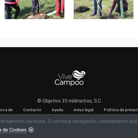
© Objetivo 35 milímetros, S.C
rca de
Contacto
Ayuda
Aviso legal
Política de privac
rar nuestros servicios. Si continua navegando, consideramos que
a de Cookies
.