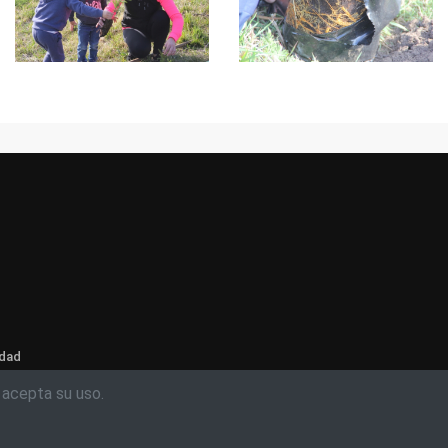
idad
 acepta su uso.