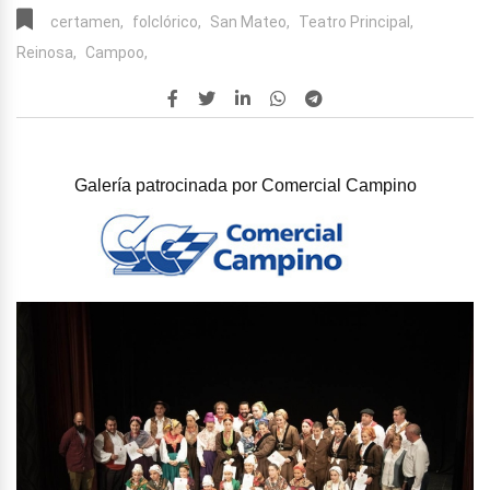
certamen,
folclórico,
San Mateo,
Teatro Principal,
Reinosa,
Campoo,
Galería patrocinada por
Comercial Campino