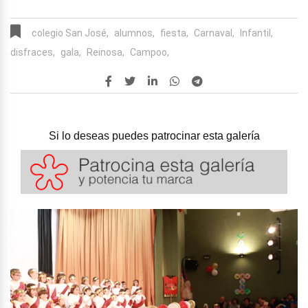
colegio San José,
alumnos,
fiesta,
Carnaval,
Infantil,
disfraces,
gala,
Reinosa,
Campoo,
Si lo deseas puedes patrocinar esta galería