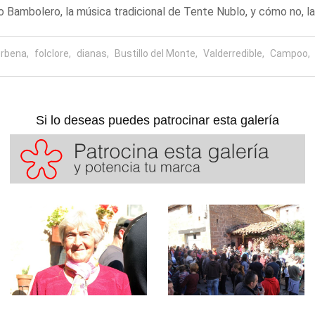
o Bambolero, la música tradicional de Tente Nublo, y cómo no, las
rbena,
folclore,
dianas,
Bustillo del Monte,
Valderredible,
Campoo,
Si lo deseas puedes patrocinar esta galería