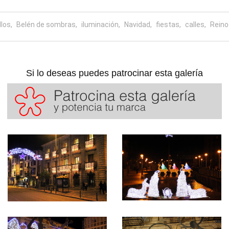
los,
Belén de sombras,
iluminación,
Navidad,
fiestas,
calles,
Reino
Si lo deseas puedes patrocinar esta galería