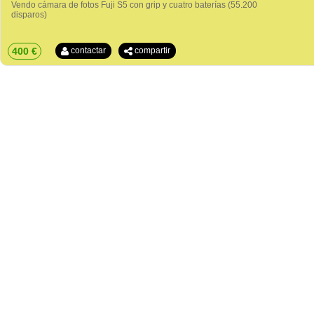
Vendo cámara de fotos Fuji S5 con grip y cuatro baterías (55.200
disparos)
400 €
contactar
compartir