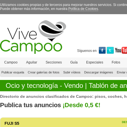
Utilizamos cookies propias y de terceros para mejorar nuestros servicios. Si con
Puede obtener más información, en nuestra
Política de Cookies
.
Síguenos en
Campoo
Aguilar
Secciones
Guía
Especiales
Fotos
Contacto
Publicar esquela
Crear galerías de fotos
Subir vídeos
Descargar imágenes
Enviar 
Ocio y tecnología -
Vendo
|
Tablón de a
Directorio de anuncios clasificados de Campoo: pisos, coches, he
Publica tus anuncios
¡Desde 0,5 €!
DE
FUJI S5