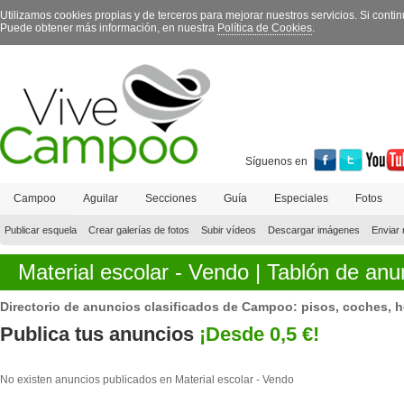
Utilizamos cookies propias y de terceros para mejorar nuestros servicios. Si con
Puede obtener más información, en nuestra
Política de Cookies
.
Síguenos en
Campoo
Aguilar
Secciones
Guía
Especiales
Fotos
Contacto
Publicar esquela
Crear galerías de fotos
Subir vídeos
Descargar imágenes
Enviar 
Material escolar -
Vendo
|
Tablón de anu
Directorio de anuncios clasificados de Campoo: pisos, coches, he
Publica tus anuncios
¡Desde 0,5 €!
No existen anuncios publicados en Material escolar -
Vendo