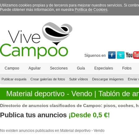
Utilizamos cookies propias y de terceros para mejorar nuestros servicios. Si con
Puede obtener más información, en nuestra
Política de Cookies
.
Síguenos en
Campoo
Aguilar
Secciones
Guía
Especiales
Fotos
Contacto
Publicar esquela
Crear galerías de fotos
Subir vídeos
Descargar imágenes
Enviar 
Material deportivo -
Vendo
|
Tablón de a
Directorio de anuncios clasificados de Campoo: pisos, coches, he
Publica tus anuncios
¡Desde 0,5 €!
No existen anuncios publicados en Material deportivo -
Vendo