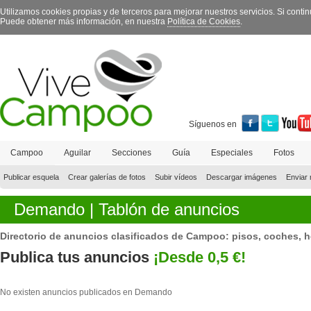
Utilizamos cookies propias y de terceros para mejorar nuestros servicios. Si con
Puede obtener más información, en nuestra
Política de Cookies
.
Síguenos en
Campoo
Aguilar
Secciones
Guía
Especiales
Fotos
Contacto
Publicar esquela
Crear galerías de fotos
Subir vídeos
Descargar imágenes
Enviar 
Demando |
Tablón de anuncios
Directorio de anuncios clasificados de Campoo: pisos, coches, he
Publica tus anuncios
¡Desde 0,5 €!
No existen anuncios publicados en Demando