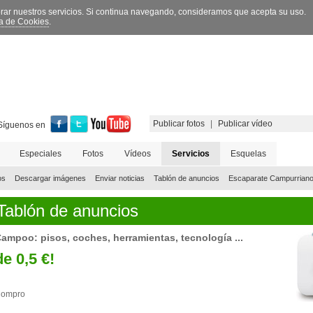
orar nuestros servicios. Si continua navegando, consideramos que acepta su uso.
ca de Cookies
.
Publicar fotos
|
Publicar vídeo
Síguenos en
Especiales
Fotos
Vídeos
Servicios
Esquelas
os
Descargar imágenes
Enviar noticias
Tablón de anuncios
Escaparate Campurrian
Tablón de anuncios
Campoo: pisos, coches, herramientas, tecnología ...
e 0,5 €!
ompro