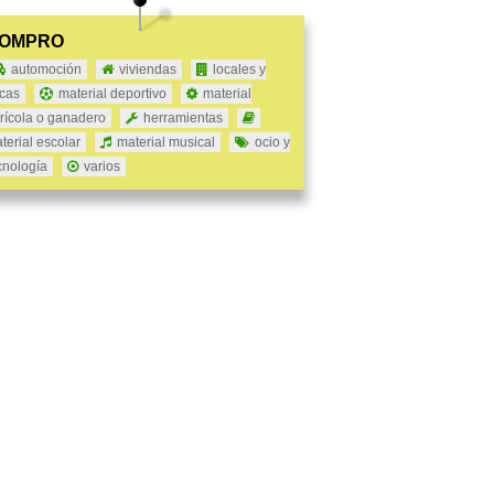
OMPRO
automoción
viviendas
locales y
ncas
material deportivo
material
rícola o ganadero
herramientas
terial escolar
material musical
ocio y
cnología
varios