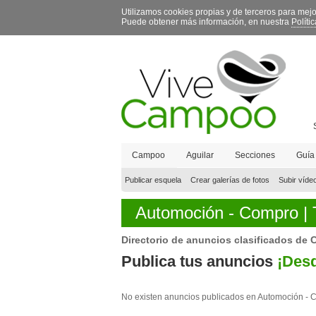
Utilizamos cookies propias y de terceros para mej
Puede obtener más información, en nuestra
Políti
Campoo
Aguilar
Secciones
Guía
Contacto
Publicar esquela
Crear galerías de fotos
Subir víde
Automoción -
Compro
|
Directorio de anuncios clasificados de 
Publica tus anuncios
¡Desd
No existen anuncios publicados en Automoción -
C